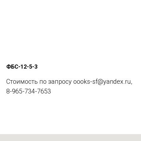
для физических лиц +7 965 734 7653
для юридических лиц +7 965 734 7652
Архангельск, Дрейера 1, корп 3
oooks-sf@yandex.ru
ФБС-12-5-3
Стоимость по запросу oooks-sf@yandex.ru,
8-965-734-7653