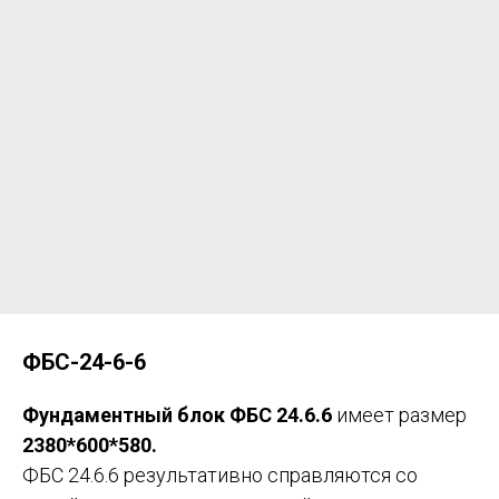
для физических лиц +7 965 734 7653
для юридических лиц +7 965 734 7652
Архангельск, Дрейера 1, корп 3
oooks-sf@yandex.ru
ФБС-24-6-6
Фундаментный блок ФБС 24.6.6
имеет размер
2380*600*580.
ФБС 24.6.6 результативно справляются со