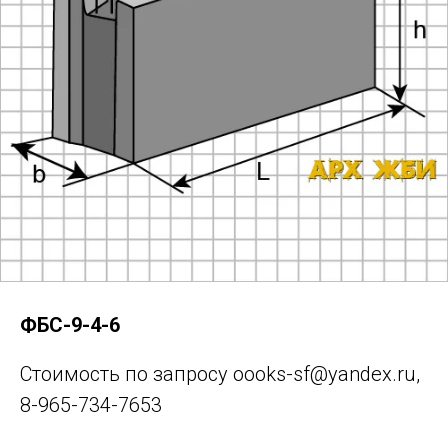
для физических лиц +7 965 734 7653
для юридических лиц +7 965 734 7652
Архангельск, Дрейера 1, корп 3
oooks-sf@yandex.ru
ФБС-9-4-6
Стоимость по запросу oooks-sf@yandex.ru,
8-965-734-7653