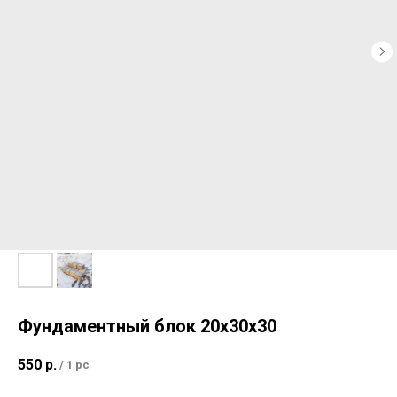
для физических лиц +7 965 734 7653
для юридических лиц +7 965 734 7652
Архангельск, Дрейера 1, корп 3
oooks-sf@yandex.ru
Фундаментный блок 20х30х30
550
р.
/
1 pc