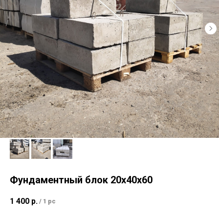
для физических лиц +7 965 734 7653
для юридических лиц +7 965 734 7652
Архангельск, Дрейера 1, корп 3
oooks-sf@yandex.ru
Фундаментный блок 20х40х60
1 400
р.
/
1 pc