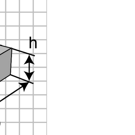
для физических лиц +7 965 734 7653
для юридических лиц +7 965 734 7652
Архангельск, Дрейера 1, корп 3
oooks-sf@yandex.ru