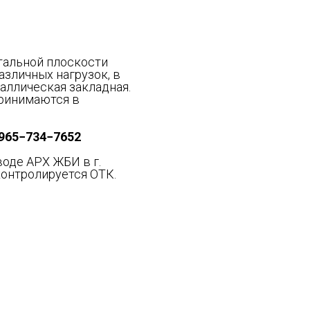
тальной плоскости
азличных нагрузок, в
таллическая закладная.
ринимаются в
−965−734−7652
оде АРХ ЖБИ в г.
контролируется ОТК.