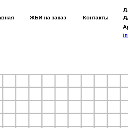
д
д
авная
ЖБИ на заказ
Контакты
А
i