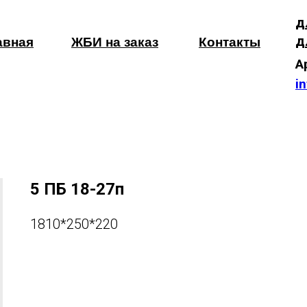
д
д
авная
ЖБИ на заказ
Контакты
А
i
5 ПБ 18-27п
1810*250*220