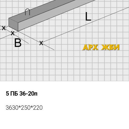
для физических лиц +7 965 734 7653
для юридических лиц +7 965 734 7652
Архангельск, Дрейера 1, корп 3
oooks-sf@yandex.ru
5 ПБ 36-20п
3630*250*220