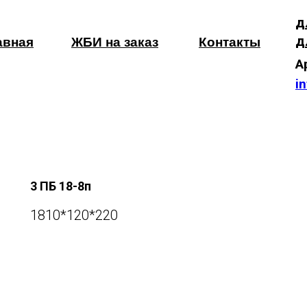
д
д
авная
ЖБИ на заказ
Контакты
А
i
3 ПБ 18-8п
1810*120*220