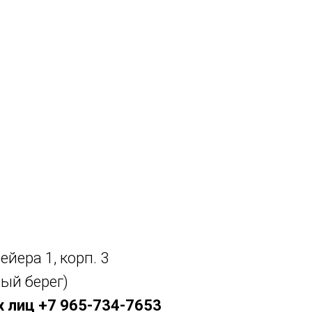
для физических лиц +7 965 734 7653
для юридических лиц +7 965 734 7652
Архангельск, Дрейера 1, корп 3
oooks-sf@yandex.ru
ейера 1, корп. 3
ый берег)
 лиц +7 965-734-7653