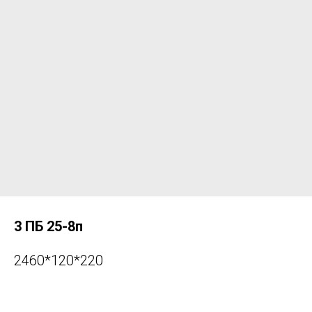
для физических лиц +7 965 734 7653
для юридических лиц +7 965 734 7652
Архангельск, Дрейера 1, корп 3
oooks-sf@yandex.ru
3 ПБ 25-8п
2460*120*220